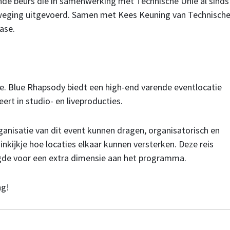
de beurs die in samenwerking met Technische Unie al sinds
Beweging uitgevoerd. Samen met Kees Keuning van Technisch
ase.
tie. Blue Rhapsody biedt een high-end varende eventlocatie
ert in studio- en liveproducties.
anisatie van dit event kunnen dragen, organisatorisch en
nkijkje hoe locaties elkaar kunnen versterken. Deze reis
rgde voor een extra dimensie aan het programma.
ng!