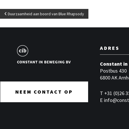
B
Duurzaamheid aan boord van Blue Rhapsody
e
r
ADRES
i
Constant in
c
Postbus 430
6800 AK Arn
h
t
NEEM CONTACT OP
T
+31 (0)26 3
E
info@const
n
a