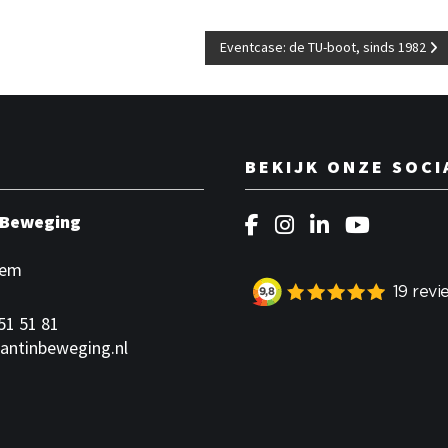
Eventcase: de TU-boot, sinds 1982
BEKIJK ONZE SOCI
 Beweging
F
I
L
Y
a
n
i
o
hem
c
s
n
u
e
t
k
t
51 51 81
b
a
e
u
antinbeweging.nl
o
g
d
b
o
r
I
e
k
a
n